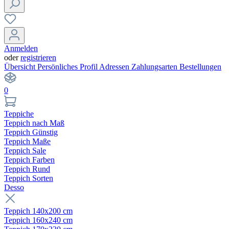
Anmelden
oder
registrieren
Übersicht
Persönliches Profil
Adressen
Zahlungsarten
Bestellungen
0
Teppiche
Teppich nach Maß
Teppich Günstig
Teppich Maße
Teppich Sale
Teppich Farben
Teppich Rund
Teppich Sorten
Desso
Teppich 140x200 cm
Teppich 160x240 cm