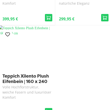
Komfort
natürliche Eleganz
399,95 €
299,95 €
Teppich Xilento Plush
Eifenbein | 160 x 240
cm
Volle Hochflorstruktur,
weiche Fasern und luxuriöser
Komfort