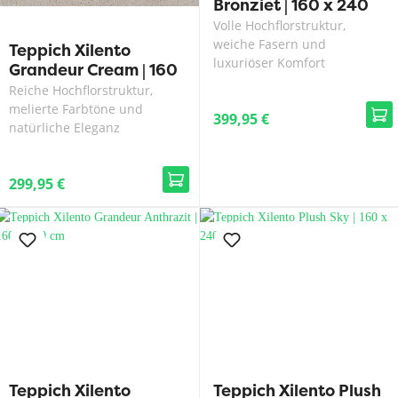
Bronziet | 160 x 240
cm
Volle Hochflorstruktur,
weiche Fasern und
Teppich Xilento
luxuriöser Komfort
Grandeur Cream | 160
x 240 cm
Reiche Hochflorstruktur,
melierte Farbtöne und
399,95 €
natürliche Eleganz
299,95 €
Teppich Xilento
Teppich Xilento Plush