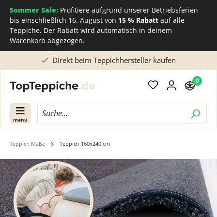
Sommer Sale:
Profitiere aufgrund unserer Betriebsferien
bis einschließlich 16. August von
15 % Rabatt
auf alle
Teppiche. Der Rabatt wird automatisch in deinem
Warenkorb abgezogen.
Direkt beim Teppichhersteller kaufen
0
menu
Teppich Maße
Teppich 160x240 cm