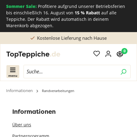
Sommer Sale:
Profitiere aufgrund unserer Betriebsferien
bis einschließlich 16. August von
15 % Rabatt
auf alle
Teppiche. Der Rabatt wird automatisch in deinem
Warenkorb abgezogen.
Kostenlose Lieferung nach Hause
0
menu
Informationen
Randverarbeitungen
Informationen
Über uns
Partnerprogramm