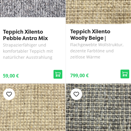
Teppich Xilento
Teppich Xilento
Woolly Beige |
Pebble Antra Mix
200x300 cm
Flachgewebte Wollstruktur,
Strapazierfähiger und
dezente Farbtöne und
komfortabler Teppich mit
zeitlose Wärme
natürlicher Ausstrahlung
799,00 €
59,00 €