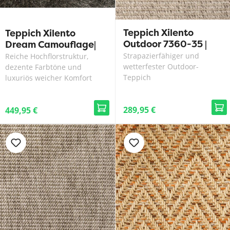
Teppich Xilento
Teppich Xilento
Outdoor 7360-35 |
Dream Camouflage|
200 x 300 cm
200 x 300 cm
Strapazierfähiger und
Reiche Hochflorstruktur,
wetterfester Outdoor-
dezente Farbtöne und
Teppich
luxuriös weicher Komfort
289,95 €
449,95 €