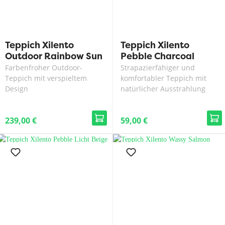
Teppich Xilento
Teppich Xilento
Outdoor Rainbow Sun
Pebble Charcoal
| 200x300 cm
Farbenfroher Outdoor-
Strapazierfähiger und
Teppich mit verspieltem
komfortabler Teppich mit
Design
natürlicher Ausstrahlung
239,00 €
59,00 €