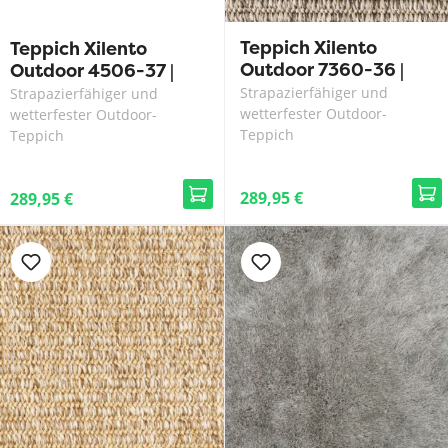
Teppich Xilento
Teppich Xilento
Outdoor 7360-36 |
Outdoor 4506-37 |
200 x 300 cm
200 x 300 cm
Strapazierfähiger und
Strapazierfähiger und
wetterfester Outdoor-
wetterfester Outdoor-
Teppich
Teppich
289,95 €
289,95 €