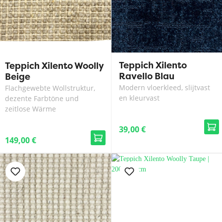
Teppich Xilento
Teppich Xilento Woolly
Ravello Blau
Beige
Modern vloerkleed, slijtvast
Flachgewebte Wollstruktur,
en kleurvast
dezente Farbtöne und
zeitlose Wärme
39,00 €
149,00 €