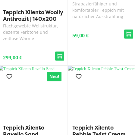
Strapazierfähiger und
komfortabler Teppich mit
Teppich Xilento Woolly
natürlicher Ausstrahlung
Anthrazit | 140x200
cm
Flachgewebte Wollstruktur,
dezente Farbtöne und
59,00 €
zeitlose Wärme
299,00 €
Neu!
Teppich Xilento
Teppich Xilento
Ravello Sand
Pebble Twist Cream