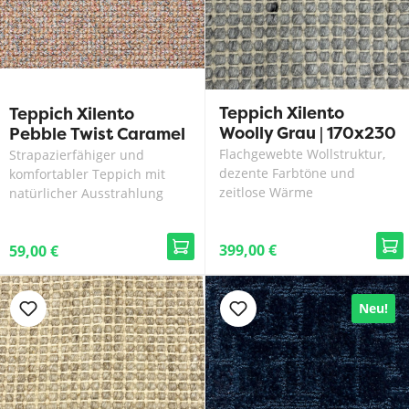
Teppich Xilento
Teppich Xilento
Woolly Grau | 170x230
Pebble Twist Caramel
cm
Flachgewebte Wollstruktur,
Strapazierfähiger und
dezente Farbtöne und
komfortabler Teppich mit
zeitlose Wärme
natürlicher Ausstrahlung
399,00 €
59,00 €
Neu!