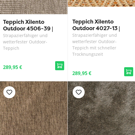
Teppich Xilento
Teppich Xilento
Outdoor 4027-13 |
Outdoor 4506-39 |
200 x 300 cm
200 x 300 cm
Strapazierfähiger und
Strapazierfähiger und
wetterfester Outdoor-
wetterfester Outdoor-
Teppich mit schneller
Teppich
Trocknungszeit
289,95 €
289,95 €