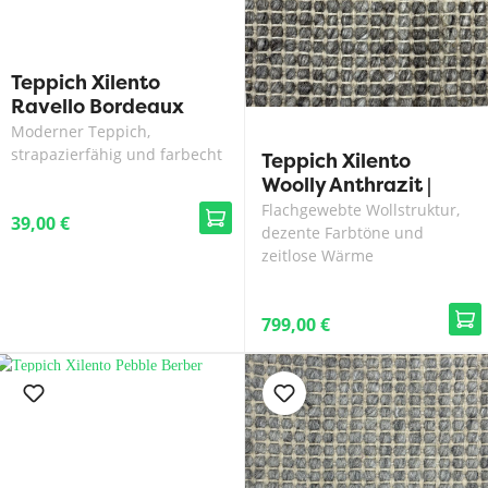
Teppich Xilento
Ravello Bordeaux
Moderner Teppich,
strapazierfähig und farbecht
Teppich Xilento
Woolly Anthrazit |
200x300 cm
Flachgewebte Wollstruktur,
39,00 €
dezente Farbtöne und
zeitlose Wärme
799,00 €