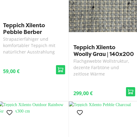
Teppich Xilento
Pebble Berber
Strapazierfähiger und
komfortabler Teppich mit
Teppich Xilento
natürlicher Ausstrahlung
Woolly Grau | 140x200
cm
Flachgewebte Wollstruktur,
dezente Farbtöne und
59,00 €
zeitlose Wärme
299,00 €