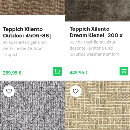
Teppich Xilento
Teppich Xilento
Dream Kiezel | 200 x
Outdoor 4506-88 |
300 cm
200 x 300 cm
Reiche Hochflorstruktur,
Strapazierfähiger und
dezente Farbtöne und
wetterfester Outdoor-
luxuriös weicher Komfort
Teppich
449,95 €
289,95 €