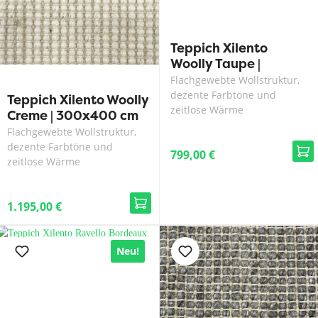
Teppich Xilento
Woolly Taupe |
200x300 cm
Flachgewebte Wollstruktur,
dezente Farbtöne und
Teppich Xilento Woolly
zeitlose Wärme
Creme | 300x400 cm
Flachgewebte Wollstruktur,
dezente Farbtöne und
799,00 €
zeitlose Wärme
1.195,00 €
Neu!