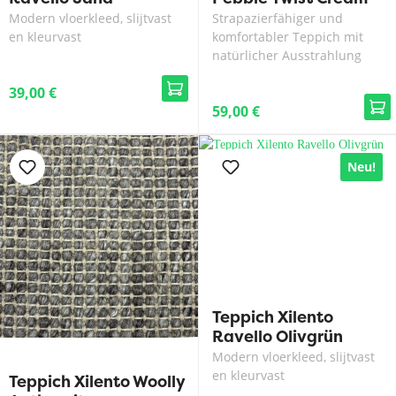
Modern vloerkleed, slijtvast
Strapazierfähiger und
en kleurvast
komfortabler Teppich mit
natürlicher Ausstrahlung
39,00 €
59,00 €
Neu!
Teppich Xilento
Ravello Olivgrün
Modern vloerkleed, slijtvast
en kleurvast
Teppich Xilento Woolly