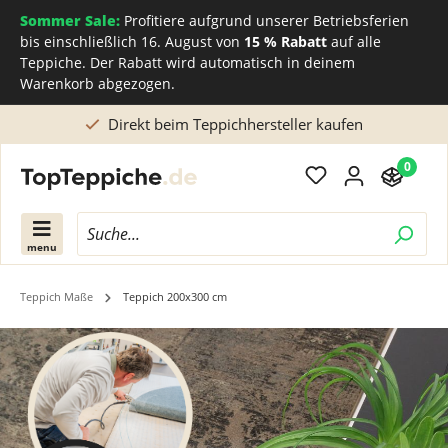
Sommer Sale:
Profitiere aufgrund unserer Betriebsferien
bis einschließlich 16. August von
15 % Rabatt
auf alle
Teppiche. Der Rabatt wird automatisch in deinem
Warenkorb abgezogen.
Maßanfertigung oder Beratung? Rufen Sie uns an
0
menu
Teppich Maße
Teppich 200x300 cm