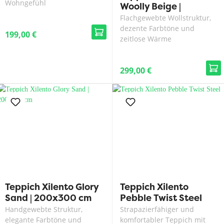
Wohngefühl
Woolly Beige |
140x200 cm
Flachgewebte Wollstruktur,
dezente Farbtöne und
199,00 €
zeitlose Wärme
299,00 €
Teppich Xilento Glory
Teppich Xilento
Sand | 200x300 cm
Pebble Twist Steel
Handgewebte Struktur,
Strapazierfähiger und
elegante Farbtöne und
komfortabler Teppich mit