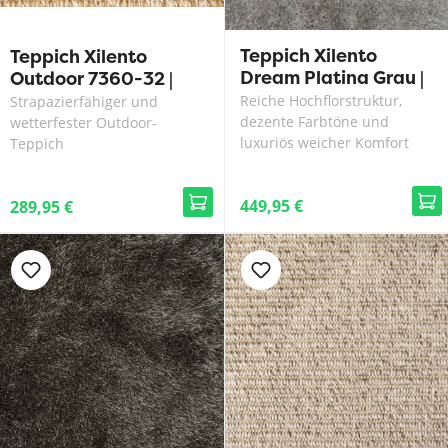
Teppich Xilento
Teppich Xilento
Dream Platina Grau |
Outdoor 7360-32 |
200 x 300 cm
200 x 300 cm
Reiche Hochflorstruktur,
Strapazierfähiger und
dezente Farbtöne und
wetterfester Outdoor-
luxuriös weicher Komfort
Teppich
449,95 €
289,95 €