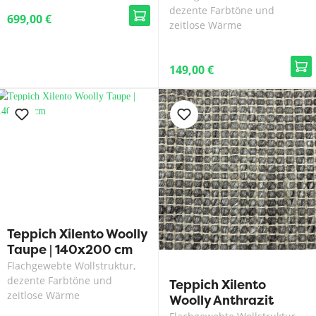
dezente Farbtöne und
699,00 €
zeitlose Wärme
149,00 €
Teppich Xilento Woolly
Taupe | 140x200 cm
Flachgewebte Wollstruktur,
dezente Farbtöne und
Teppich Xilento
zeitlose Wärme
Woolly Anthrazit