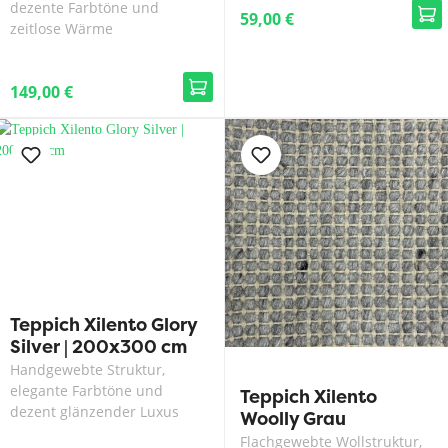
dezente Farbtöne und
59,00 €
zeitlose Wärme
149,00 €
Teppich Xilento Glory
Silver | 200x300 cm
Handgewebte Struktur,
elegante Farbtöne und
Teppich Xilento
dezent glänzender Luxus
Woolly Grau
Flachgewebte Wollstruktur,