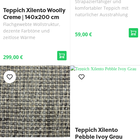
Strapazierfähiger und
komfortabler Teppich mit
Teppich Xilento Woolly
natürlicher Ausstrahlung
Creme | 140x200 cm
Flachgewebte Wollstruktur,
dezente Farbtöne und
59,00 €
zeitlose Wärme
299,00 €
Teppich Xilento
Pebble Ivoy Grau