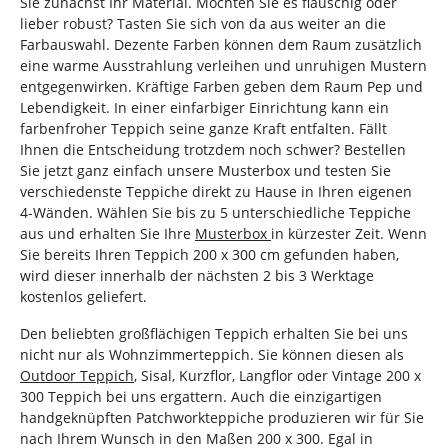
Sie zunächst Ihr Material. Möchten Sie es flauschig oder
lieber robust? Tasten Sie sich von da aus weiter an die
Farbauswahl. Dezente Farben können dem Raum zusätzlich
eine warme Ausstrahlung verleihen und unruhigen Mustern
entgegenwirken. Kräftige Farben geben dem Raum Pep und
Lebendigkeit. In einer einfarbiger Einrichtung kann ein
farbenfroher Teppich seine ganze Kraft entfalten. Fällt
Ihnen die Entscheidung trotzdem noch schwer? Bestellen
Sie jetzt ganz einfach unsere Musterbox und testen Sie
verschiedenste Teppiche direkt zu Hause in Ihren eigenen
4-Wänden. Wählen Sie bis zu 5 unterschiedliche Teppiche
aus und erhalten Sie Ihre
Musterbox
in kürzester Zeit. Wenn
Sie bereits Ihren Teppich 200 x 300 cm gefunden haben,
wird dieser innerhalb der nächsten 2 bis 3 Werktage
kostenlos geliefert.
Den beliebten großflächigen Teppich erhalten Sie bei uns
nicht nur als Wohnzimmerteppich. Sie können diesen als
Outdoor Teppich
, Sisal, Kurzflor, Langflor oder Vintage 200 x
300 Teppich bei uns ergattern. Auch die einzigartigen
handgeknüpften Patchworkteppiche produzieren wir für Sie
nach Ihrem Wunsch in den Maßen 200 x 300. Egal in