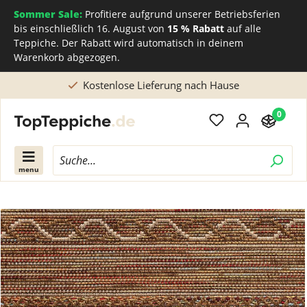
Sommer Sale:
Profitiere aufgrund unserer Betriebsferien
bis einschließlich 16. August von
15 % Rabatt
auf alle
Teppiche. Der Rabatt wird automatisch in deinem
Warenkorb abgezogen.
Direkt beim Teppichhersteller kaufen
0
menu