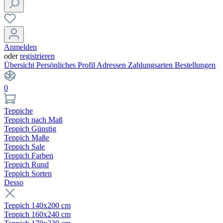
Anmelden
oder
registrieren
Übersicht
Persönliches Profil
Adressen
Zahlungsarten
Bestellungen
0
Teppiche
Teppich nach Maß
Teppich Günstig
Teppich Maße
Teppich Sale
Teppich Farben
Teppich Rund
Teppich Sorten
Desso
Teppich 140x200 cm
Teppich 160x240 cm