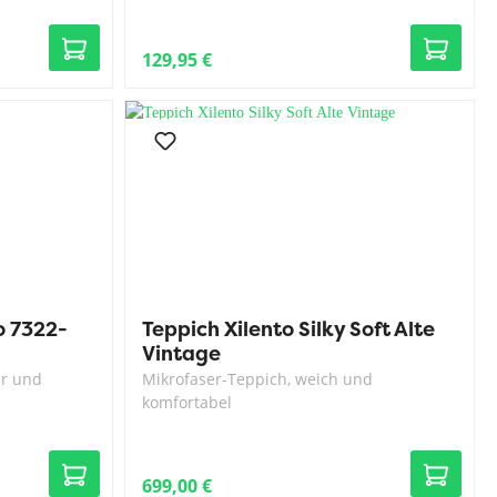
129,95 €
o 7322-
Teppich Xilento Silky Soft Alte
Vintage
er und
Mikrofaser-Teppich, weich und
komfortabel
699,00 €