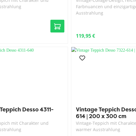
ppich mit Charakter und
Vintage-Collage-Design, reich
sstrahlung
Farbnuancen und einzigartig
Ausstrahlung
119,95 €
Teppich Desso 4311-
Vintage Teppich Dess
614 | 200 x 300 cm
ppich mit Charakter und
Vintage-Teppich mit Charakt
sstrahlung
warmer Ausstrahlung