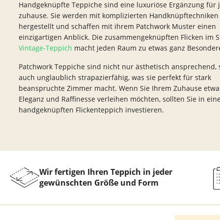
Handgeknüpfte Teppiche sind eine luxuriöse Ergänzung für 
Teppich Rot
Teppich Sc
zuhause. Sie werden mit komplizierten Handknüpftechniken
Zur Kategorie Teppich Maße
hergestellt und schaffen mit ihrem Patchwork Muster einen
einzigartigen Anblick. Die zusammengeknüpften Flicken im St
Zur Kategorie Teppich Sorten
Vintage-Teppich
macht jeden Raum zu etwas ganz Besonder
Patchwork Teppiche sind nicht nur ästhetisch ansprechend,
Zur Kategorie Teppich Farben
auch unglaublich strapazierfähig, was sie perfekt für stark
beanspruchte Zimmer macht. Wenn Sie Ihrem Zuhause etwas 
Eleganz und Raffinesse verleihen möchten, sollten Sie in ein
handgeknüpften Flickenteppich investieren.
Wir fertigen Ihren Teppich in jeder
gewünschten Größe und Form