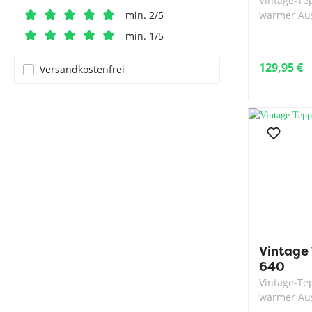
Vintage-Te
warmer Au
min. 2/5
min. 1/5
129,95 €
Versandkostenfrei
Vintage 
640
Vintage-Te
warmer Au