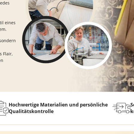
jedes
hwarz
Teppich Taupe
il eines
em.
 sondern
Flair,
en
Hochwertige Materialien und persönliche
S
Qualitätskontrolle
k