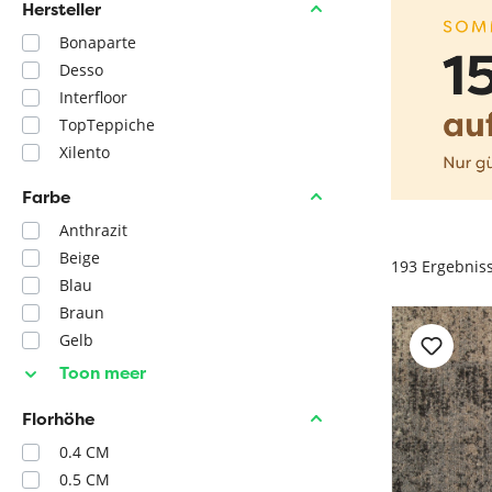
Hersteller
Bonaparte
Desso
Interfloor
TopTeppiche
Xilento
Farbe
Anthrazit
Beige
193
Ergebnis
Blau
Braun
Gelb
Toon meer
Florhöhe
0.4 CM
0.5 CM