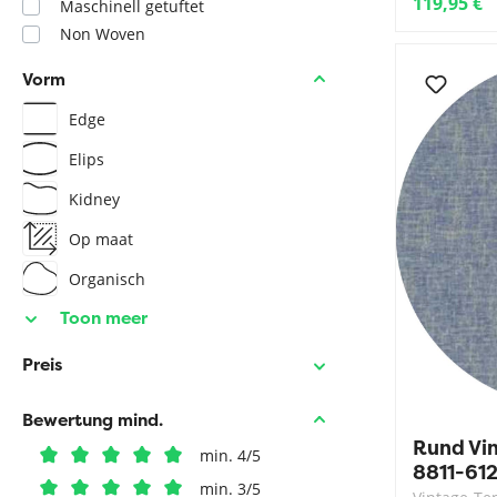
119,95 €
Maschinell getuftet
Non Woven
Vorm
Edge
Elips
Kidney
Op maat
Organisch
Toon meer
Preis
Bewertung mind.
Rund Vi
min. 4/5
8811-61
min. 3/5