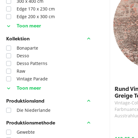
300 x 400 cm
Edge 170 x 230 cm
Edge 200 x 300 cm
Toon meer
Kollektion
Bonaparte
Desso
Desso Patterns
Raw
Vintage Parade
Toon meer
Rund Vi
Greige T
Produktionsland
Vintage-Col
Farbnuance
Die Niederlande
Ausstrahlu
Produktionsmethode
Gewebte