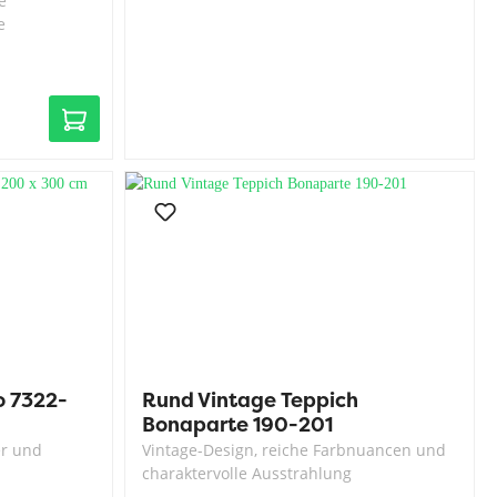
e
e
o 7322-
Rund Vintage Teppich
Bonaparte 190-201
er und
Vintage-Design, reiche Farbnuancen und
charaktervolle Ausstrahlung