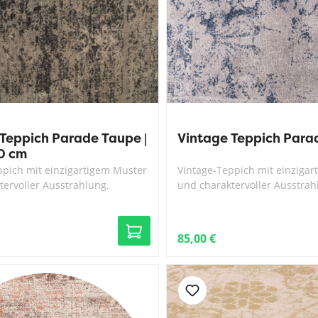
Teppich Parade Taupe |
Vintage Teppich Para
0 cm
ppich mit einzigartigem Muster
Vintage-Teppich mit einziga
tervoller Ausstrahlung.
und charaktervoller Ausstrah
85,00 €