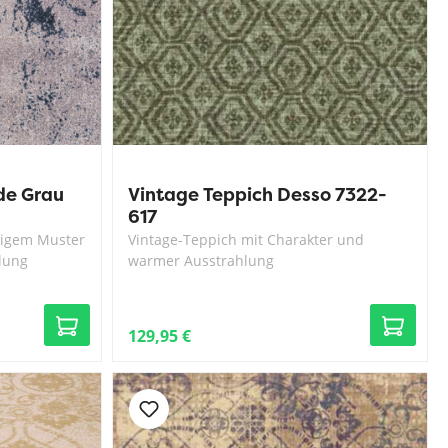
de Grau
Vintage Teppich Desso 7322-
617
rtigem Muster
Vintage-Teppich mit Charakter und
lung
warmer Ausstrahlung
129,95 €