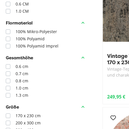
0.6 CM
1.0 CM
Flormaterial
100% Mikro-Polyester
100% Polyamid
100% Polyamid Imprel
Vintage 
Gesamthöhe
170 x 23
0.6 cm
Vintage-Te
0.7 cm
und charak
0.8 cm
1.0 cm
1.3 cm
249,95 €
Größe
170 x 230 cm
200 x 300 cm