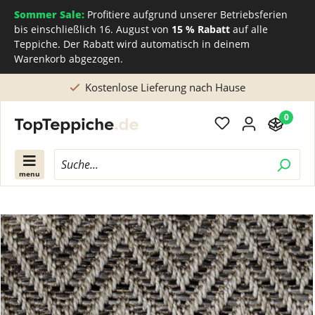
Sommer Sale:
Profitiere aufgrund unserer Betriebsferien
bis einschließlich 16. August von
15 % Rabatt
auf alle
Teppiche. Der Rabatt wird automatisch in deinem
Warenkorb abgezogen.
Kostenlose Lieferung nach Hause
0
menu