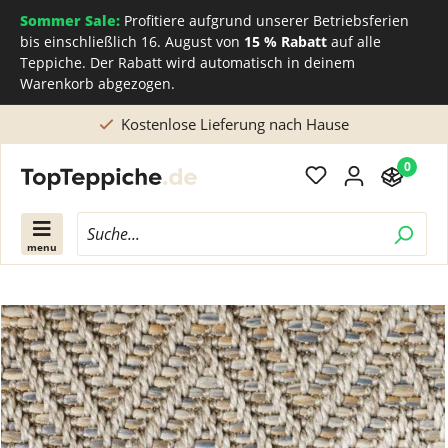
Sommer Sale:
Profitiere aufgrund unserer Betriebsferien
bis einschließlich 16. August von
15 % Rabatt
auf alle
Teppiche. Der Rabatt wird automatisch in deinem
Warenkorb abgezogen.
use
Direkt beim Teppichhersteller kaufen
0
menu