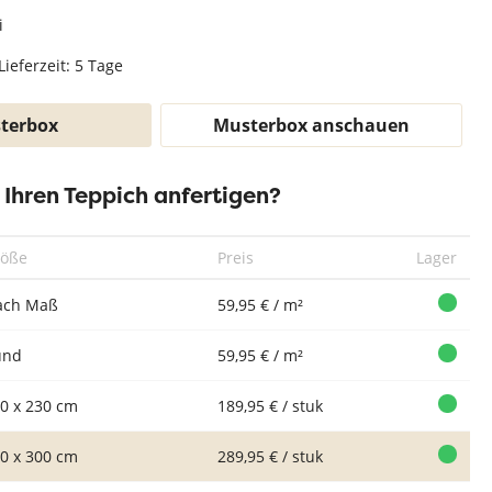
Teppich Weiß
i
Lieferzeit: 5 Tage
terbox
Musterbox anschauen
r Ihren Teppich anfertigen?
röße
Preis
Lager
ach Maß
59,95 € / m²
und
59,95 € / m²
0 x 230 cm
189,95 € / stuk
0 x 300 cm
289,95 € / stuk