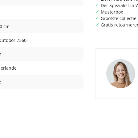
Der Spezialist i
Musterbox
Grootste collecti
Gratis retournere
00 cm
 Outdoor 7360
n
derlande
e