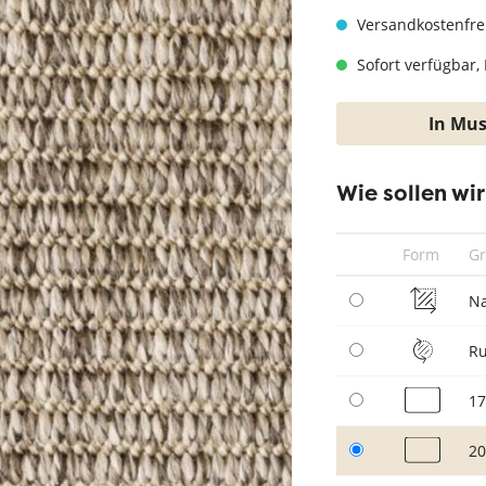
hwarz
Teppich Taupe
Versandkostenfre
Sofort verfügbar, 
In Mus
Wie sollen wi
Form
G
N
R
17
20