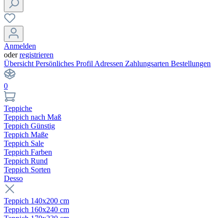
Anmelden
oder
registrieren
Übersicht
Persönliches Profil
Adressen
Zahlungsarten
Bestellungen
0
Teppiche
Teppich nach Maß
Teppich Günstig
Teppich Maße
Teppich Sale
Teppich Farben
Teppich Rund
Teppich Sorten
Desso
Teppich 140x200 cm
Teppich 160x240 cm