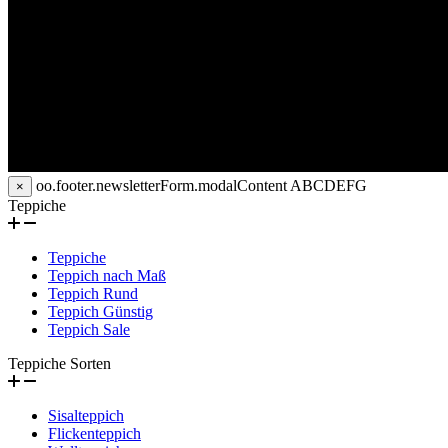
oo.footer.newsletterForm.modalContent
ABCDEFG
×
Teppiche
Teppiche
Teppich nach Maß
Teppich Rund
Teppich Günstig
Teppich Sale
Teppiche Sorten
Sisalteppich
Flickenteppich