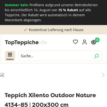
Sommer Sale:
Profitiere aufgrund unserer Betriebsferien
bis einschließlich 16. August von
15 % Rabatt
auf alle
Teppiche. Der Rabatt wird automatisch in deinem
Warenkorb abgezogen.
Kostenlose Lieferung nach Hause
0
menu
Teppich Xilento Outdoor Nature
4134-85 | 200x300 cm