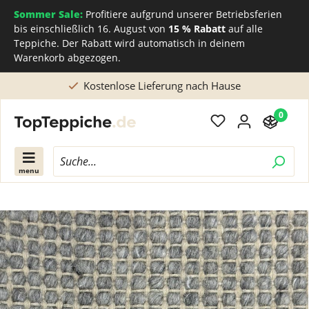
Sommer Sale:
Profitiere aufgrund unserer Betriebsferien
bis einschließlich 16. August von
15 % Rabatt
auf alle
Teppiche. Der Rabatt wird automatisch in deinem
Warenkorb abgezogen.
Direkt beim Teppichhersteller kaufen
0
menu