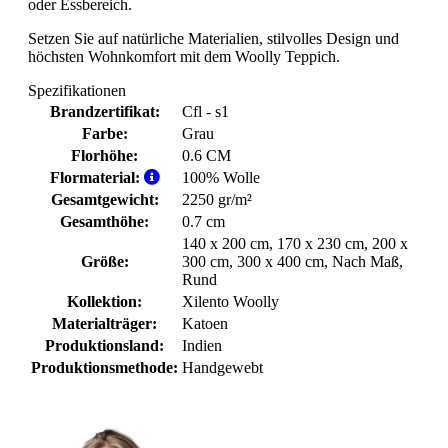
oder Essbereich.
Setzen Sie auf natürliche Materialien, stilvolles Design und
höchsten Wohnkomfort mit dem Woolly Teppich.
Spezifikationen
Brandzertifikat:
Cfl - s1
Farbe:
Grau
Florhöhe:
0.6 CM
Flormaterial:
100% Wolle
Gesamtgewicht:
2250 gr/m²
Gesamthöhe:
0.7 cm
140 x 200 cm
, 170 x 230 cm
, 200 x
Größe:
300 cm
, 300 x 400 cm
, Nach Maß
,
Rund
Kollektion:
Xilento Woolly
Materialträger:
Katoen
Produktionsland:
Indien
Produktionsmethode:
Handgewebt