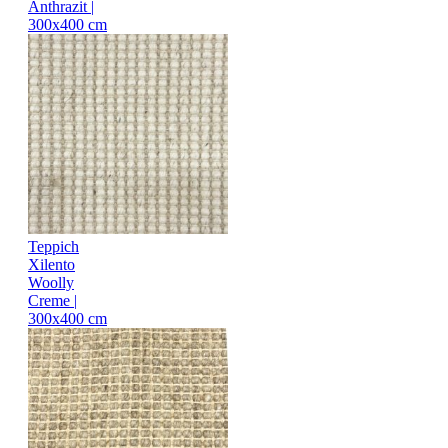
Anthrazit |
300x400 cm
Teppich
Xilento
Woolly
Creme |
300x400 cm