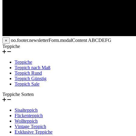
oo.footer.newsletterForm.modalContent
ABCDEFG
×
Teppiche
Teppiche
Teppich nach Maß
Teppich Rund
Teppich Günstig
Teppich Sale
Teppiche Sorten
Sisalteppich
Flickenteppich
Wollteppich
Vintage Teppich
Exklusive Teppiche