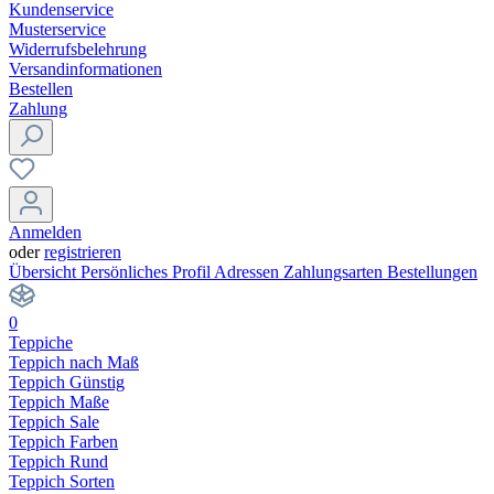
Kundenservice
Musterservice
Widerrufsbelehrung
Versandinformationen
Bestellen
Zahlung
Anmelden
oder
registrieren
Übersicht
Persönliches Profil
Adressen
Zahlungsarten
Bestellungen
0
Teppiche
Teppich nach Maß
Teppich Günstig
Teppich Maße
Teppich Sale
Teppich Farben
Teppich Rund
Teppich Sorten