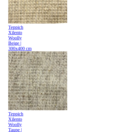
Teppich
Xilento
Woolly
Beige |
300x400 cm
Teppich
Xilento
Woolly
Taupe |