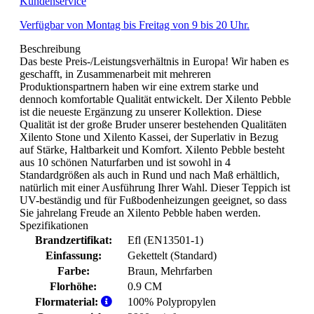
Kundenservice
Verfügbar von Montag bis Freitag von 9 bis 20 Uhr.
Beschreibung
Das beste Preis-/Leistungsverhältnis in Europa! Wir haben es
geschafft, in Zusammenarbeit mit mehreren
Produktionspartnern haben wir eine extrem starke und
dennoch komfortable Qualität entwickelt. Der Xilento Pebble
ist die neueste Ergänzung zu unserer Kollektion. Diese
Qualität ist der große Bruder unserer bestehenden Qualitäten
Xilento Stone und Xilento Kassei, der Superlativ in Bezug
auf Stärke, Haltbarkeit und Komfort. Xilento Pebble besteht
aus 10 schönen Naturfarben und ist sowohl in 4
Standardgrößen als auch in Rund und nach Maß erhältlich,
natürlich mit einer Ausführung Ihrer Wahl. Dieser Teppich ist
UV-beständig und für Fußbodenheizungen geeignet, so dass
Sie jahrelang Freude an Xilento Pebble haben werden.
Spezifikationen
Brandzertifikat:
Efl (EN13501-1)
Einfassung:
Gekettelt (Standard)
Farbe:
Braun
, Mehrfarben
Florhöhe:
0.9 CM
Flormaterial:
100% Polypropylen