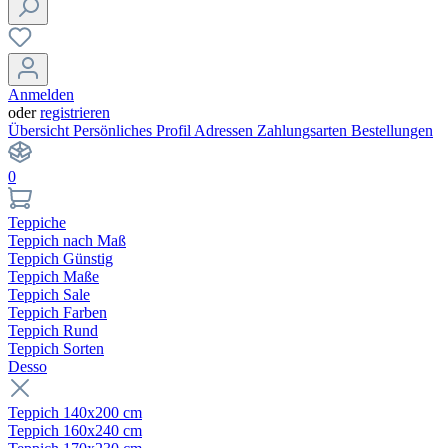
Anmelden
oder
registrieren
Übersicht
Persönliches Profil
Adressen
Zahlungsarten
Bestellungen
0
Teppiche
Teppich nach Maß
Teppich Günstig
Teppich Maße
Teppich Sale
Teppich Farben
Teppich Rund
Teppich Sorten
Desso
Teppich 140x200 cm
Teppich 160x240 cm