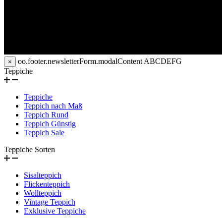
oo.footer.newsletterForm.modalContent
ABCDEFG
×
Teppiche
Teppiche
Teppich nach Maß
Teppich Rund
Teppich Günstig
Teppich Sale
Teppiche Sorten
Sisalteppich
Flickenteppich
Wollteppich
Vintage Teppich
Exklusive Teppiche