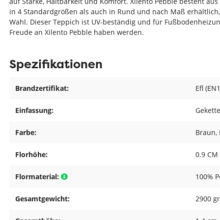
auf Stärke, Haltbarkeit und Komfort. Xilento Pebble besteht au
in 4 Standardgrößen als auch in Rund und nach Maß erhältlich,
Wahl. Dieser Teppich ist UV-beständig und für Fußbodenheizung
Freude an Xilento Pebble haben werden.
Spezifikationen
Brandzertifikat:
Efl (EN
Einfassung:
Gekette
Farbe:
Braun
,
Florhöhe:
0.9 CM
Flormaterial:
100% P
Gesamtgewicht:
2900 g