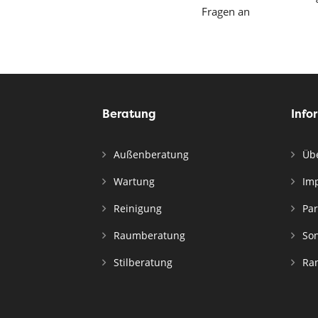
Fragen an
Beratung
Info
Außenberatung
Übe
Wartung
Im
Reinigung
Par
Raumberatung
Son
Stilberatung
Ran