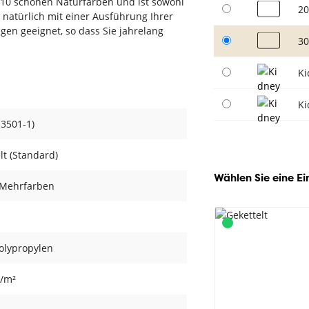
s 10 schönen Naturfarben und ist sowohl
20
 natürlich mit einer Ausführung Ihrer
en geeignet, so dass Sie jahrelang
30
Ki
Ki
13501-1)
lt (Standard)
Wählen Sie eine Ei
 Mehrfarben
olypropylen
r/m²