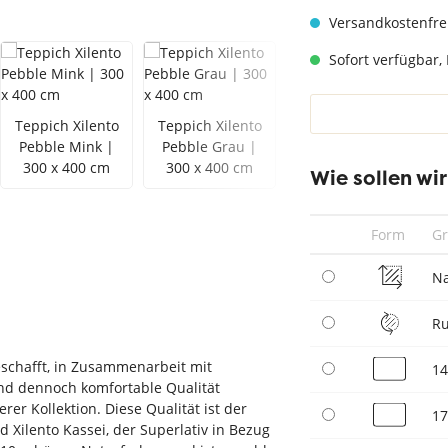
hwarz
Teppich Taupe
Versandkostenfre
Sofort verfügbar, 
Teppich Xilento
Teppich Xilento
Teppich Xilento
Pebble Mink |
Pebble Grau |
Pebble Antra
300 x 400 cm
300 x 400 cm
Mix | 300 x 400
Wie sollen wi
cm
Form
G
N
R
eschafft, in Zusammenarbeit mit
14
nd dennoch komfortable Qualität
rer Kollektion. Diese Qualität ist der
17
 Xilento Kassei, der Superlativ in Bezug