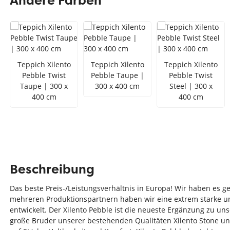
Andere Farben
Teppich Rot
Teppich Sc
Zur Kategorie Teppich Maße
Zur Kategorie Teppich Sorten
Teppich Xilento
Teppich Xilento
Teppich Xilento
Pebble Twist
Pebble Taupe |
Pebble Twist
Zur Kategorie Teppich Farben
Taupe | 300 x
300 x 400 cm
Steel | 300 x
400 cm
400 cm
Beschreibung
Das beste Preis-/Leistungsverhältnis in Europa! Wir haben es g
mehreren Produktionspartnern haben wir eine extrem starke u
entwickelt. Der Xilento Pebble ist die neueste Ergänzung zu unse
große Bruder unserer bestehenden Qualitäten Xilento Stone und