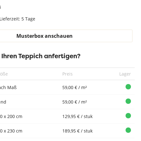
Teppich Weiß
i
Lieferzeit: 5 Tage
Musterbox anschauen
Teppich Xilento
Teppich Xilento
Pebble Charcoal
Teppich Xilento
Tep
Pebble Twist
| 300 x 400 cm
Pebble
Pe
r Ihren Teppich anfertigen?
Cream | 300 x
Eifenbein Grau
Be
400 cm
| 300 x 400 cm
röße
Preis
Lager
ach Maß
59,00 € / m²
und
59,00 € / m²
0 x 200 cm
129,95 € / stuk
0 x 230 cm
189,95 € / stuk