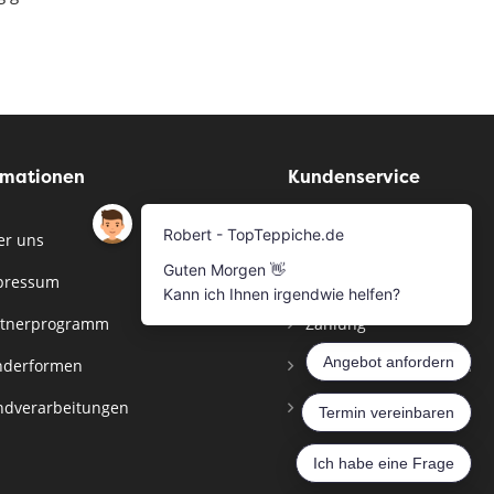
rmationen
Kundenservice
r uns
Musterservice
pressum
Bestellen
tnerprogramm
Zahlung
derformen
Versandinformationen
dverarbeitungen
Widerrufsbelehrung