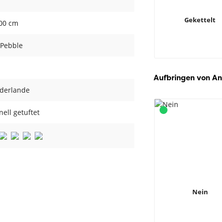
Gekettelt
400 cm
 Pebble
Aufbringen von An
ederlande
ell getuftet
Nein