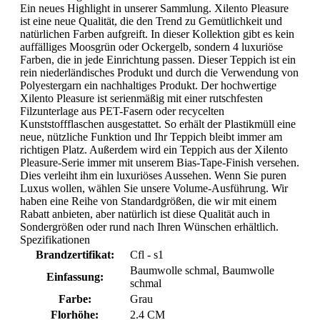
Ein neues Highlight in unserer Sammlung. Xilento Pleasure
ist eine neue Qualität, die den Trend zu Gemütlichkeit und
natürlichen Farben aufgreift. In dieser Kollektion gibt es kein
auffälliges Moosgrün oder Ockergelb, sondern 4 luxuriöse
Farben, die in jede Einrichtung passen. Dieser Teppich ist ein
rein niederländisches Produkt und durch die Verwendung von
Polyestergarn ein nachhaltiges Produkt. Der hochwertige
Xilento Pleasure ist serienmäßig mit einer rutschfesten
Filzunterlage aus PET-Fasern oder recycelten
Kunststoffflaschen ausgestattet. So erhält der Plastikmüll eine
neue, nützliche Funktion und Ihr Teppich bleibt immer am
richtigen Platz. Außerdem wird ein Teppich aus der Xilento
Pleasure-Serie immer mit unserem Bias-Tape-Finish versehen.
Dies verleiht ihm ein luxuriöses Aussehen. Wenn Sie puren
Luxus wollen, wählen Sie unsere Volume-Ausführung. Wir
haben eine Reihe von Standardgrößen, die wir mit einem
Rabatt anbieten, aber natürlich ist diese Qualität auch in
Sondergrößen oder rund nach Ihren Wünschen erhältlich.
Spezifikationen
Brandzertifikat:
Cfl - s1
Baumwolle schmal
, Baumwolle
Einfassung:
schmal
Farbe:
Grau
Florhöhe:
2.4 CM