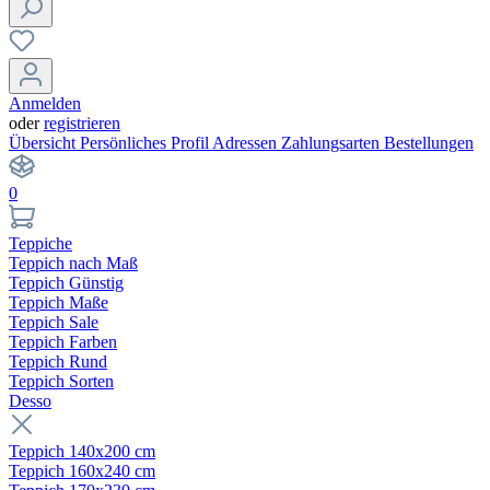
Anmelden
oder
registrieren
Übersicht
Persönliches Profil
Adressen
Zahlungsarten
Bestellungen
0
Teppiche
Teppich nach Maß
Teppich Günstig
Teppich Maße
Teppich Sale
Teppich Farben
Teppich Rund
Teppich Sorten
Desso
Teppich 140x200 cm
Teppich 160x240 cm