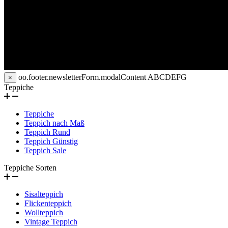
oo.footer.newsletterForm.modalContent
ABCDEFG
×
Teppiche
Teppiche
Teppich nach Maß
Teppich Rund
Teppich Günstig
Teppich Sale
Teppiche Sorten
Sisalteppich
Flickenteppich
Wollteppich
Vintage Teppich