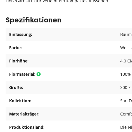
Flor-/Garnstruktur verleiht ein kompaktes Aussehen.
Spezifikationen
Einfassung:
Baumw
Farbe:
Weiss
Florhöhe:
4.0 C
Flormaterial:
100% 
Größe:
300 x
Kollektion:
San F
Materialträger:
Comfo
Produktionsland:
Die N