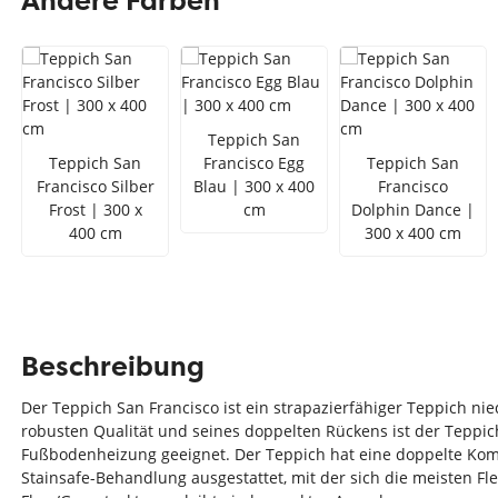
Andere Farben
Teppich Rot
Teppich Sc
Zur Kategorie Teppich Maße
Zur Kategorie Teppich Sorten
Teppich San
Teppich San
Francisco Egg
Teppich San
Zur Kategorie Teppich Farben
Francisco Silber
Blau | 300 x 400
Francisco
Frost | 300 x
cm
Dolphin Dance |
400 cm
300 x 400 cm
Beschreibung
Der Teppich San Francisco ist ein strapazierfähiger Teppich n
robusten Qualität und seines doppelten Rückens ist der Teppi
Fußbodenheizung geeignet. Der Teppich hat eine doppelte Komfo
Stainsafe-Behandlung ausgestattet, mit der sich die meisten Fle