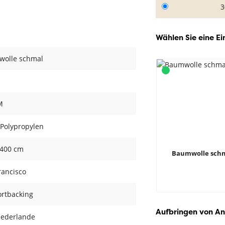
3
Wählen Sie eine Ei
olle schmal
M
Polypropylen
 400 cm
Baumwolle sch
rancisco
rtbacking
Aufbringen von An
iederlande