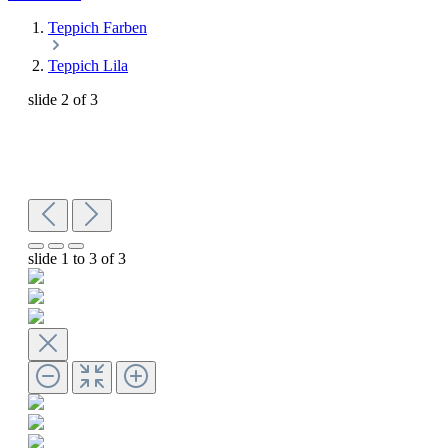
Teppich Farben
Teppich Lila
slide
2
of 3
slide
1 to 3
of 3