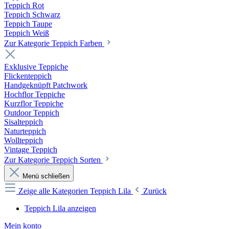
Teppich Rot
Teppich Schwarz
Teppich Taupe
Teppich Weiß
Zur Kategorie Teppich Farben
Exklusive Teppiche
Flickenteppich
Handgeknüpft Patchwork
Hochflor Teppiche
Kurzflor Teppiche
Outdoor Teppich
Sisalteppich
Naturteppich
Wollteppich
Vintage Teppich
Zur Kategorie Teppich Sorten
Menü schließen
Zeige alle Kategorien
Teppich Lila
Zurück
Teppich Lila anzeigen
Mein konto