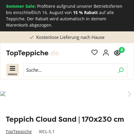
Sommer Sale:
Profitiere aufgrund unserer Betriebsferien
bis einschließlich 16. August von
15 % Rabatt
auf alle
Teppiche. Der Rabatt wird automatisch in deinem
Warenkorb abgezogen.
Kostenlose Lieferung nach Hause
0
menu
Teppich Cloud Sand | 170x230 cm
TopTeppiche
XICL-S.1