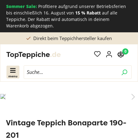
Sommer Sale:
Profitiere aufgrund unserer Betriebsferien
bis einschließlich 16. August von
15 % Rabatt
auf alle
Teppiche. Der Rabatt wird automatisch in deinem
Warenkorb abgezogen.
Direkt beim Teppichhersteller kaufen
0
menu
Vintage Teppich Bonaparte 190-
201