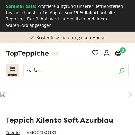
Sommer Sale:
Profitiere aufgrund unserer Betriebsferien
bis einschließlich 16. August von
15 % Rabatt
auf alle
Teppiche. Der Rabatt wird automatisch in deinem
Warenkorb abgezogen.
Kostenlose Lieferung nach Hause
0
menu
Teppich Xilento Soft Azurblau
Xilento
VMOOXISO183