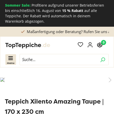
Sommer Sale:
Profitiere aufgrund unserer Betriebsferien
bis einschließlich 16. August von
15 % Rabatt
auf alle
Teppiche. Der Rabatt wird automatisch in deinem
Warenkorb abgezogen.
Maßanfertigung oder Beratung? Rufen Sie uns an
0
menu
Teppich Xilento Amazing Taupe |
170 x 230 cm