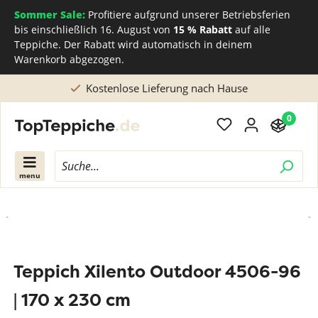
Sommer Sale:
Profitiere aufgrund unserer Betriebsferien
bis einschließlich 16. August von
15 % Rabatt
auf alle
Teppiche. Der Rabatt wird automatisch in deinem
Warenkorb abgezogen.
Kostenlose Lieferung nach Hause
0
menu
Teppich Xilento Outdoor 4506-96
| 170 x 230 cm